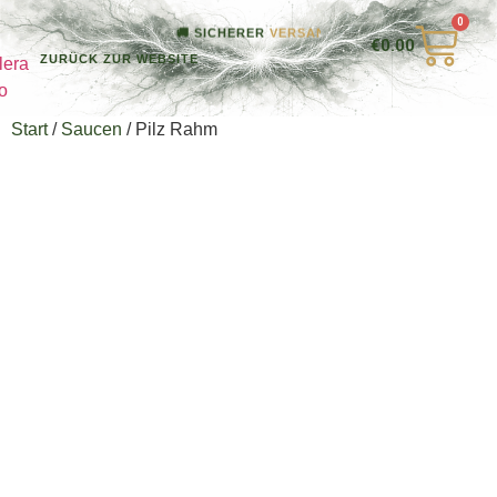
0
🚚 SICHERER
VERSAND
& FRISCHE GARANTIE
€
0.00
ZURÜCK ZUR WEBSITE
Start
/
Saucen
/ Pilz Rahm